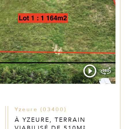
Yzeure (03400)
À YZEURE, TERRAIN
VIABILISÉ DE 510M²