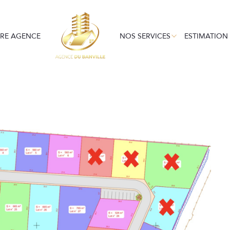
EN LOCATION
GESTION LOCATIV
LOC
Voir les
3
annonces
RE AGENCE
NOS SERVICES
ESTIMATION
uer
Estimer
BUDGET
nnée
immo pro