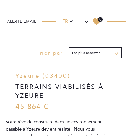
E
AUX COMMERCIAUX
Langue
0
FR
ALERTE EMAIL
Trier par
Filtrer
Les plus récentes
Réinitialiser les filtres
Yzeure (03400)
TERRAINS VIABILISÉS À
YZEURE
45 864 €
Votre rêve de construire dans un environnement
paisible à Yzeure devient réalité ! Nous vous