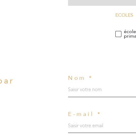
ECOLES
écol
prima
Nom *
par
?
E-mail *