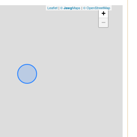
Leaflet
|
©
Maps
|
© OpenStreetMap
Jawg
+
−