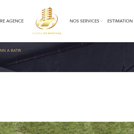
RE AGENCE
NOS SERVICES
ESTIMATION
EN LOCATION
GESTION LOCATIV
LOC
Voir les
1
annonces
AIN A BATIR
uer
Estimer
1
LOCALISATION
BUDGET
nnée
immo pro
s