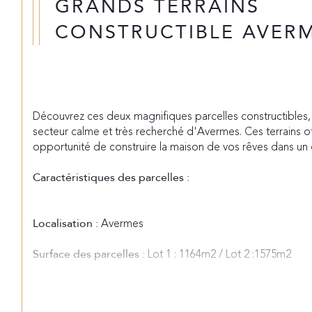
GRANDS TERRAINS
CONSTRUCTIBLE AVER
Découvrez ces deux magnifiques parcelles constructibles,
secteur calme et très recherché d'Avermes. Ces terrains of
opportunité de construire la maison de vos rêves dans un 
Caractéristiques des parcelles :
 Avermes
Localisation :
 Lot 1 : 1164m2 / Lot 2 :1575m2
Surface des parcelles :
 En bordure de terrain
Viabilité :