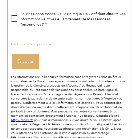
J'ai Pris Connaissance De La Politique De Confidentialité Et Des
Informations Relatives Au Traitement De Mes Données
Personnelles (*)*
* Champ obligatoire
Envoyer
Les informations recueillies sur ce formulaire sont enregistrées dans un fichier
informatisé par La Boite Immo agissant comme Sous-traitant du traitement pour
la gestion de la clientèle/prospects de l'Agence / du Réseau qui reste
Responsable du Traitement de vos Données personnelles. La base légale du
traitement repose sur l'intérêt légitime de l'Agence / du Réseau. Elles sont
conservées jusqu'à demande de suppression et sont destinées à l'Agence / au
Réseau. Conformément à la loi « informatique et libertés », vous disposez des
droits d’accès, de rectification, d’effacement, d’opposition, de limitation et de
portabilité de vos données. Vous pouvez retirer votre consentement à tout
moment en contactant directement l’Agence / Le Réseau. Consultez le site
https://cnil.fr/fr
pour plus d’informations sur vos droits. Si vous estimez, après
avoir contacté l'Agence / le Réseau, que vos droits « Informatique et Libertés »
ne sont pas respectés, vous pouvez adresser une réclamation à la CNIL. Nous
vous informons de l’existence de la liste d'opposition au démarchage
téléphonique « Bloctel », sur laquelle vous pouvez vous inscrire ici :