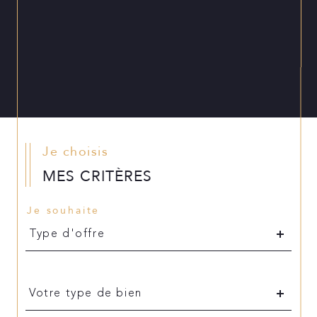
Je choisis
MES CRITÈRES
Je souhaite
Type
d'offre
Type d'offre
Type
d'offre
Votre type de bien