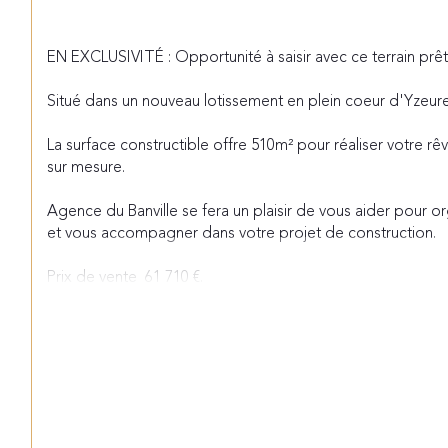
EN EXCLUSIVITÉ : Opportunité à saisir avec ce terrain prêt 
Situé dans un nouveau lotissement en plein coeur d'Yzeur
La surface constructible offre 510m² pour réaliser votre rê
sur mesure.
Agence du Banville se fera un plaisir de vous aider pour org
et vous accompagner dans votre projet de construction.
Prix de vente  61 710 €.
Honoraires charge vendeur