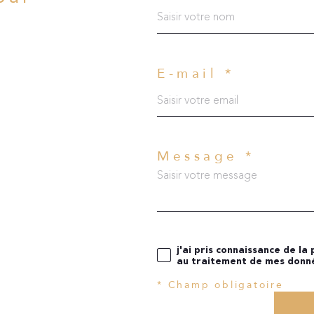
?
E-mail *
Message *
j'ai pris connaissance de la
au traitement de mes donné
* Champ obligatoire