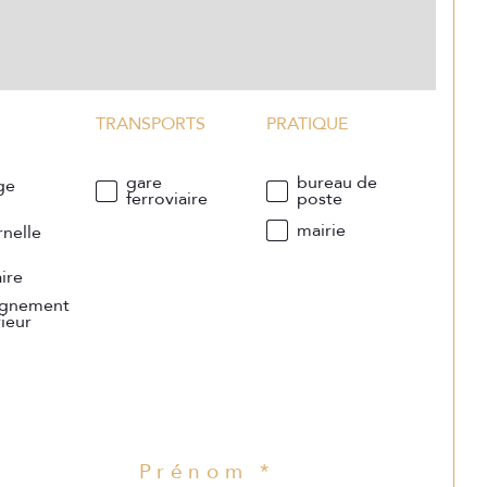
TRANSPORTS
PRATIQUE
gare
bureau de
ge
ferroviaire
poste
e
mairie
nelle
e
ire
ignement
ieur
Prénom *