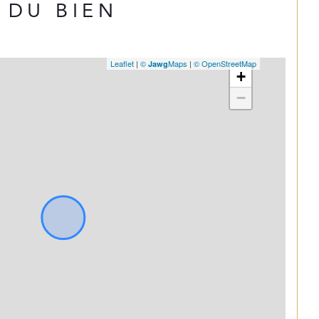
DU BIEN
Leaflet
|
©
Maps
|
© OpenStreetMap
Jawg
+
−