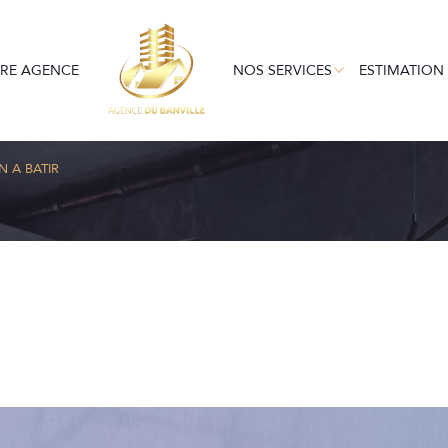
RE AGENCE
NOS SERVICES
ESTIMATION
EN LOCATION
GESTION LOCATIV
LOC
Voir les
2
annonces
N A BATIR
uer
Estimer
1
LOCALISATION
BUDGET
nnée
immo pro