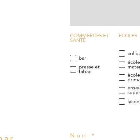
COMMERCES ET
ECOLES
SANTÉ
collè
bar
écol
presse et
mater
tabac
écol
prima
ense
supér
lycée
Nom *
par