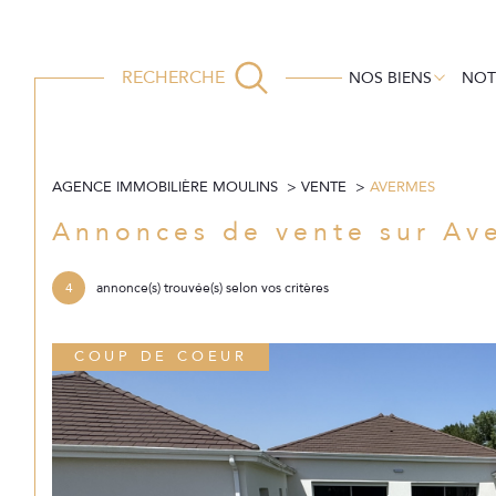
EN VENTE
TRANSACTION
RECHERCHE
NOS BIENS
NOT
AGENCE IMMOBILIÈRE MOULINS
VENTE
AVERMES
Acheter
Lo
de l'ancien
Annonces de vente sur Av
TYPE DE BIEN
4
annonce(s) trouvée(s) selon vos critères
de l'ancien
à l'a
de l'
03000 - Avermes
COUP DE COEUR