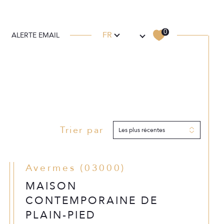
E
AUX COMMERCIAUX
Langue
0
FR
ALERTE EMAIL
Trier par
Filtrer
Les plus récentes
Réinitialiser les filtres
Avermes (03000)
MAISON
CONTEMPORAINE DE
PLAIN-PIED