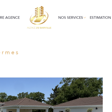
EN LOCATION
GESTION LOCATIV
LOC
RE AGENCE
NOS SERVICES
ESTIMATION
Voir les
4
annonces
uer
Estimer
ermes
1
LOCALISATION
BUDGET
nnée
immo pro