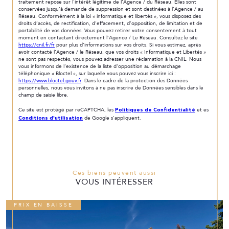
traitement repose sur l'intérêt légitime de l'Agence / du Réseau. Elles sont
conservées jusqu'à demande de suppression et sont destinées à l'Agence / au
Réseau. Conformément à la loi « informatique et libertés », vous disposez des
droits d’accès, de rectification, d’effacement, d’opposition, de limitation et de
portabilité de vos données. Vous pouvez retirer votre consentement à tout
moment en contactant directement l’Agence / Le Réseau. Consultez le site
https://cnil.fr/fr
pour plus d’informations sur vos droits. Si vous estimez, après
avoir contacté l'Agence / le Réseau, que vos droits « Informatique et Libertés »
ne sont pas respectés, vous pouvez adresser une réclamation à la CNIL. Nous
vous informons de l’existence de la liste d'opposition au démarchage
téléphonique « Bloctel », sur laquelle vous pouvez vous inscrire ici :
https://www.bloctel.gouv.fr
. Dans le cadre de la protection des Données
personnelles, nous vous invitons à ne pas inscrire de Données sensibles dans le
champ de saisie libre.
Politiques de Confidentialité
Ce site est protégé par reCAPTCHA, les
et es
Conditions d'utilisation
de Google s'appliquent.
Ces biens peuvent aussi
VOUS INTÉRESSER
PRIX EN BAISSE