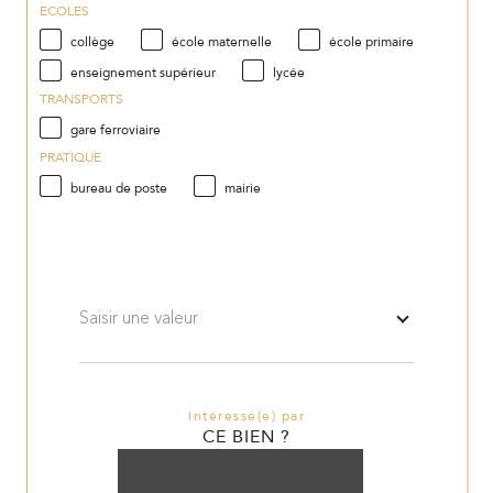
ECOLES
collège
école maternelle
école primaire
enseignement supérieur
lycée
TRANSPORTS
gare ferroviaire
PRATIQUE
bureau de poste
mairie
Saisir une valeur
Intéressé(e) par
CE BIEN ?