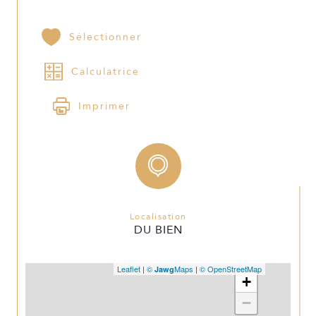
Sélectionner
Calculatrice
Imprimer
Localisation
DU BIEN
Leaflet
|
©
Maps
|
© OpenStreetMap
Jawg
+
−