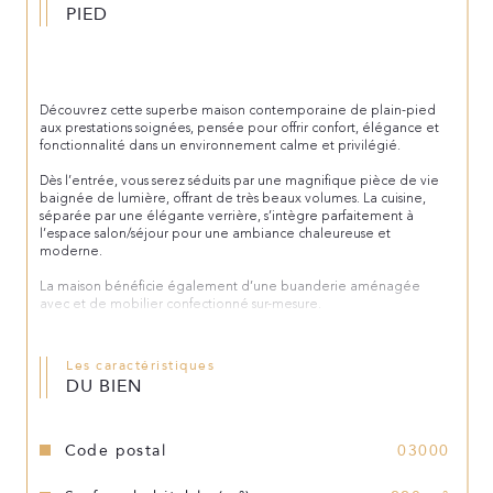
PIED
Découvrez cette superbe maison contemporaine de plain-pied 
aux prestations soignées, pensée pour offrir confort, élégance et 
fonctionnalité dans un environnement calme et privilégié.
Dès l’entrée, vous serez séduits par une magnifique pièce de vie 
baignée de lumière, offrant de très beaux volumes. La cuisine, 
séparée par une élégante verrière, s’intègre parfaitement à 
l’espace salon/séjour pour une ambiance chaleureuse et 
moderne.
La maison bénéficie également d’une buanderie aménagée 
avec et de mobilier confectionné sur-mesure.
L’espace nuit propose :
• une première chambre avec salle d’eau privative,
Les caractéristiques
• une seconde chambre,
DU BIEN
• un dressing,
• une troisième chambre,
• une salle de bain avec douche et baignoire,
• une quatrième chambre,
Code postal
03000
• ainsi qu’une superbe Master Room avec accès direct à la 
terrasse, dressing sur-mesure, douche et baignoire.