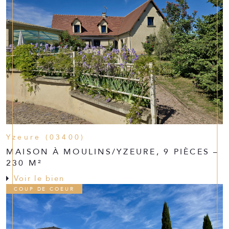
Yzeure (03400)
MAISON À MOULINS/YZEURE, 9 PIÈCES –
230 M²
Voir le bien
COUP DE COEUR