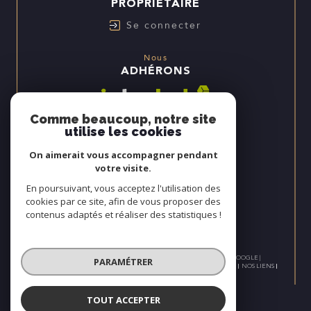
PROPRIÉTAIRE
Se connecter
Nous
ADHÉRONS
Comme beaucoup, notre site
utilise les cookies
On aimerait vous accompagner pendant
votre visite.
En poursuivant, vous acceptez l'utilisation des
cookies par ce site, afin de vous proposer des
contenus adaptés et réaliser des statistiques !
© 2026 | TOUS DROITS RÉSERVÉS | TRADUCTION POWERED BY GOOGLE |
PARAMÉTRER
NOS HONORAIRES
PLAN DU SITE
MENTIONS LÉGALES
ADMIN
NOS LIENS
POLITIQUE RGPD
COOKIES
TOUT ACCEPTER