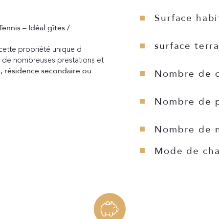
Surface habi
ennis – Idéal gîtes / 
surface terr
cette propriété unique d 
, de nombreuses prestations et 
al, résidence secondaire ou 
Nombre de c
Nombre de p
Nombre de n
Mode de cha
Type de cha
Format de c