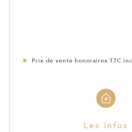
À l’étage : 3 chambres, salle d’eau, WC
Climatisation réversible
I idéale pour location ou famil
Deuxième maison – 132 m² 
Cuisine, salon / salle à manger
Prix de vente honoraires TTC inc
2 chambres
2 salles de bain À l’étage : grande pièce + chambre (possi
Climatisation réversible
Les infos
Parfaite pour 
Troisième maison – 76 m² (indépendante) 