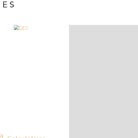
UES
N