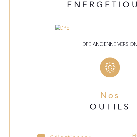
ENERGETIQ
Pièce de vie avec cuisine ouverte
Salle de bain WC
DPE ANCIENNE VERSIO
3 chambres à l’étage
Climatisation réversible
Quatrième maison 85m2 à finir d'aménager
Nos
OUTILS
sur 2 niveaux
Fort potentiel d’aménagement
Climatisation réversible