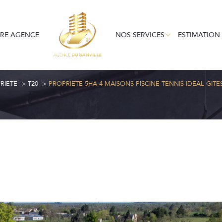
EN LOCATION
GESTION LOCATIV
LOC
RE AGENCE
NOS SERVICES
ESTIMATION
Voir les
1
annonces
RIETE
T20
PROPRIETE 5HA 4 MAISONS PISCINE TENNIS IDEAL GITE
uer
Estimer
1
LOCALISATION
BUDGET
nnée
immo pro