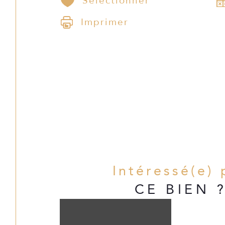
Sélectionner
Imprimer
Un extérieur exceptionnel
Piscine 
6x12 m
Terrain de tennis
Piste d’hélicoptère
Grand hangar
Dépendances
Intéressé(e) 
Parc arboré
CE BIEN 
Environ 
 + 
1 hectare aménagé
terrain agricole attenant