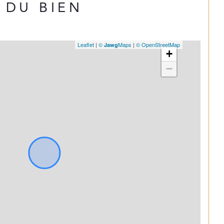
DU BIEN
Leaflet
|
©
Maps
|
© OpenStreetMap
Jawg
+
−