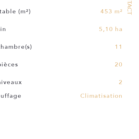
CONTACT
table (m²)
453 m²
ain
5,10 ha
hambre(s)
11
ièces
20
iveaux
2
uffage
Climatisation
uffage
Autre
hauffage
Individuel