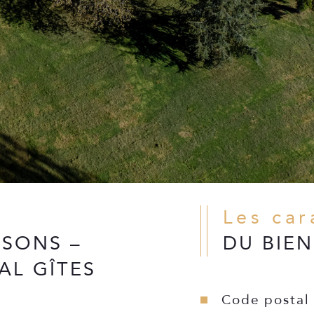
Les ca
ISONS –
DU BIEN
ÉAL GÎTES
Code postal