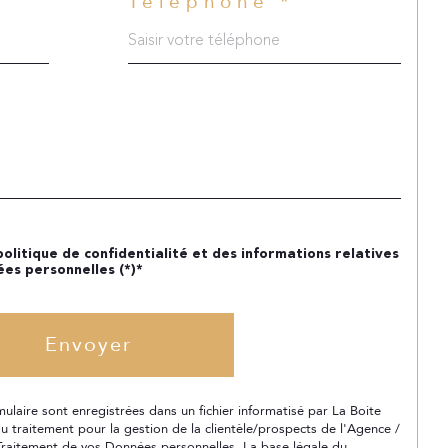
Téléphone *
 politique de confidentialité et des informations relatives
es personnelles (*)*
Envoyer
rmulaire sont enregistrées dans un fichier informatisé par La Boite
 traitement pour la gestion de la clientèle/prospects de l'Agence /
raitement de vos Données personnelles. La base légale du