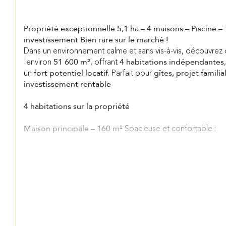
Propriété exceptionnelle 5,1 ha – 4 maisons – Piscine – T
investissement Bien rare sur le marché !
Dans un environnement calme et sans vis-à-vis, découvrez 
'environ 
, offrant 
51 600 m²
4 habitations indépendantes
un 
. Parfait pour 
fort potentiel locatif
gîtes, projet famili
investissement rentable 
4 habitations sur la propriété
Spacieuse et confortable :
Maison principale – 160 m² 
Cuisine, salle à manger, séjour
Buanderie
Suite parentale + salle d’eau WC