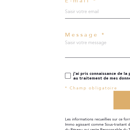
E-mail *
Message *
j'ai pris connaissance de la
au traitement de mes donné
* Champ obligatoire
Airbnb, location longue durée)
Les informations recueillies sur ce fo
Immo agissant comme Sous-traitant du
du Réseau qui reste Responsable du T