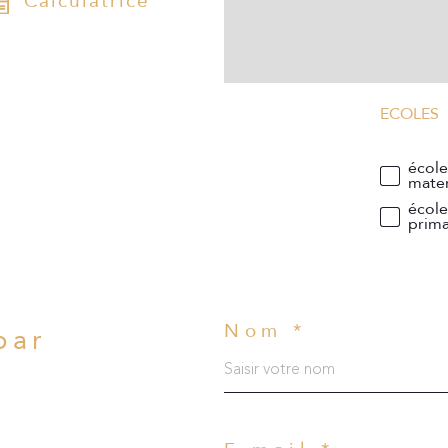
Calculatrice
ECOLES
écol
mater
écol
prima
Nom *
par
?