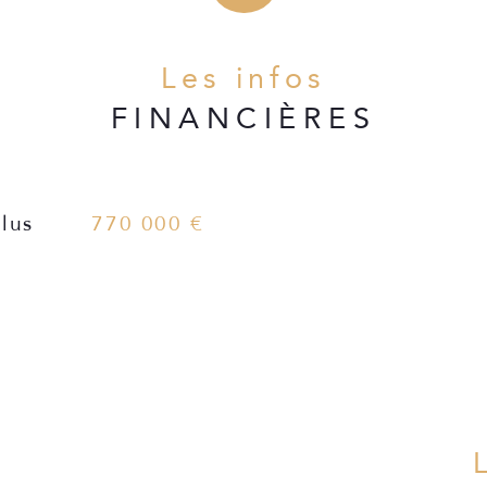
Copropriété
Les infos
FINANCIÈRES
le :
lus
770 000 €
ble 2)
location saisonnière :