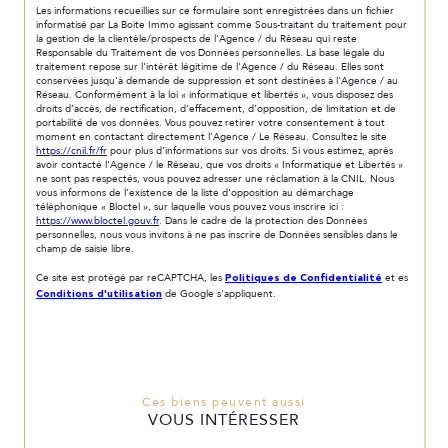
Les informations recueillies sur ce formulaire sont enregistrées dans un fichier
informatisé par La Boite Immo agissant comme Sous-traitant du traitement pour
la gestion de la clientèle/prospects de l'Agence / du Réseau qui reste
Responsable du Traitement de vos Données personnelles. La base légale du
traitement repose sur l'intérêt légitime de l'Agence / du Réseau. Elles sont
conservées jusqu'à demande de suppression et sont destinées à l'Agence / au
Réseau. Conformément à la loi « informatique et libertés », vous disposez des
droits d’accès, de rectification, d’effacement, d’opposition, de limitation et de
portabilité de vos données. Vous pouvez retirer votre consentement à tout
moment en contactant directement l’Agence / Le Réseau. Consultez le site
https://cnil.fr/fr
pour plus d’informations sur vos droits. Si vous estimez, après
avoir contacté l'Agence / le Réseau, que vos droits « Informatique et Libertés »
ne sont pas respectés, vous pouvez adresser une réclamation à la CNIL. Nous
vous informons de l’existence de la liste d'opposition au démarchage
téléphonique « Bloctel », sur laquelle vous pouvez vous inscrire ici :
https://www.bloctel.gouv.fr
. Dans le cadre de la protection des Données
personnelles, nous vous invitons à ne pas inscrire de Données sensibles dans le
champ de saisie libre.
Politiques de Confidentialité
Ce site est protégé par reCAPTCHA, les
et es
Conditions d'utilisation
de Google s'appliquent.
Ces biens peuvent aussi
VOUS INTÉRESSER