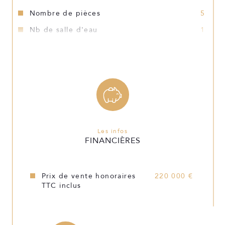
Nombre de pièces
5
Nb de salle d'eau
1
Mode de chauffage
Autre
Type de chauffage
Autre
Format de chauffage
Individuel
Année de construction
2021
Les infos
Copropriété
NON
FINANCIÈRES
Prix de vente honoraires
220 000 €
TTC inclus