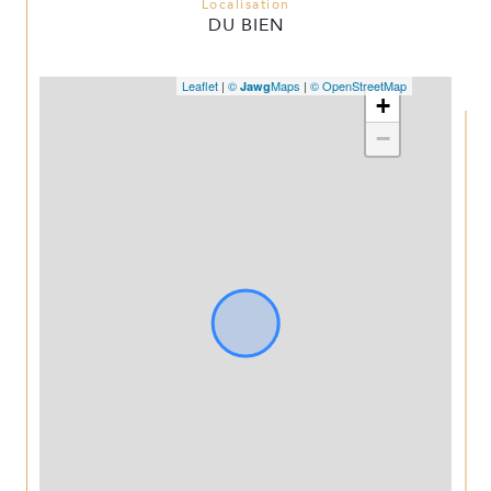
Localisation
DU BIEN
Leaflet
|
©
Maps
|
© OpenStreetMap
Jawg
+
−