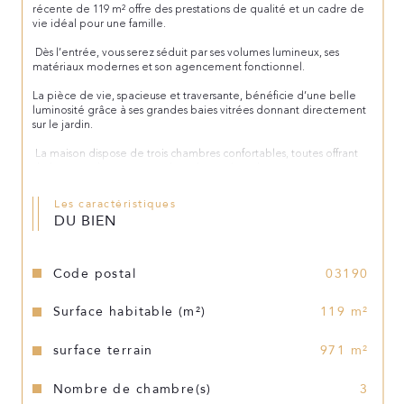
récente de 119 m² offre des prestations de qualité et un cadre de 
vie idéal pour une famille.
 Dès l’entrée, vous serez séduit par ses volumes lumineux, ses 
matériaux modernes et son agencement fonctionnel.
La pièce de vie, spacieuse et traversante, bénéficie d’une belle 
luminosité grâce à ses grandes baies vitrées donnant directement 
sur le jardin.
 La maison dispose de trois chambres confortables, toutes offrant 
de beaux volumes et un sol moderne dans des tons neutres, 
parfaits pour s’adapter à tous les styles de décoration.
Les caractéristiques
 La salle d’eau et les espaces techniques sont conçus pour 
DU BIEN
optimiser le confort quotidien.
Le garage intégré permet un accès direct à la maison, apportant 
praticité et sécurité.
Code postal
03190
 À l’extérieur, vous profiterez d’un très beau jardin, idéal pour les 
Surface habitable (m²)
119 m²
moments en famille, les repas en plein air.
 À venir visiter rapidement ! 
surface terrain
971 m²
Nombre de chambre(s)
3