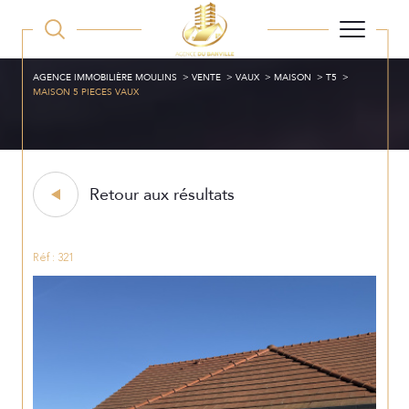
AGENCE IMMOBILIÈRE MOULINS
VENTE
VAUX
MAISON
T5
MAISON 5 PIECES VAUX
Retour aux résultats
Réf : 321