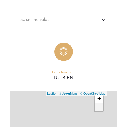
Saisir une valeur
Localisation
DU BIEN
Leaflet
|
©
Maps
|
© OpenStreetMap
Jawg
+
−