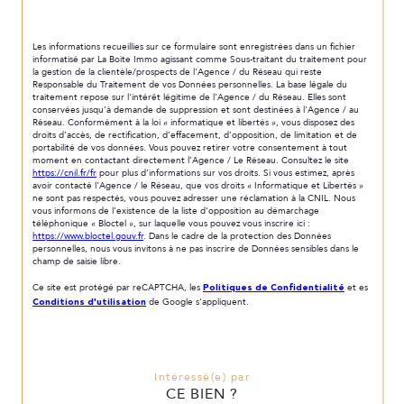
Les informations recueillies sur ce formulaire sont enregistrées dans un fichier
informatisé par La Boite Immo agissant comme Sous-traitant du traitement pour
la gestion de la clientèle/prospects de l'Agence / du Réseau qui reste
Responsable du Traitement de vos Données personnelles. La base légale du
traitement repose sur l'intérêt légitime de l'Agence / du Réseau. Elles sont
conservées jusqu'à demande de suppression et sont destinées à l'Agence / au
Réseau. Conformément à la loi « informatique et libertés », vous disposez des
droits d’accès, de rectification, d’effacement, d’opposition, de limitation et de
portabilité de vos données. Vous pouvez retirer votre consentement à tout
moment en contactant directement l’Agence / Le Réseau. Consultez le site
https://cnil.fr/fr
pour plus d’informations sur vos droits. Si vous estimez, après
avoir contacté l'Agence / le Réseau, que vos droits « Informatique et Libertés »
ne sont pas respectés, vous pouvez adresser une réclamation à la CNIL. Nous
vous informons de l’existence de la liste d'opposition au démarchage
téléphonique « Bloctel », sur laquelle vous pouvez vous inscrire ici :
https://www.bloctel.gouv.fr
. Dans le cadre de la protection des Données
personnelles, nous vous invitons à ne pas inscrire de Données sensibles dans le
champ de saisie libre.
Politiques de Confidentialité
Ce site est protégé par reCAPTCHA, les
et es
Conditions d'utilisation
de Google s'appliquent.
Intéressé(e) par
CE BIEN ?