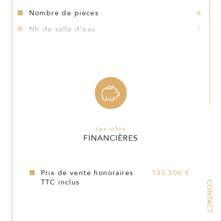
Nombre de pièces
6
Nb de salle d'eau
2
Mode de chauffage
Autre
Type de
TRAD_TYPE_CHAUFF_CHAUDIERE
chauffage
Format de chauffage
Individuel
Terrasse
OUI
Les infos
FINANCIÈRES
Murs mitoyens
1
Exposition
Nord-Sud
Prix de vente honoraires
135 500 €
TTC inclus
CONTACT
Année de construction
1880
Copropriété
NON