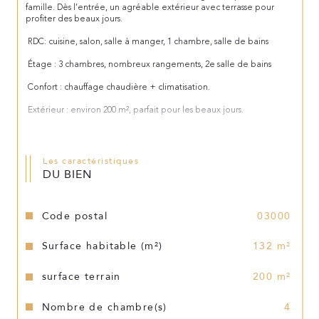
famille. Dès l’entrée, un agréable extérieur avec terrasse pour 
profiter des beaux jours.
 RDC: cuisine, salon, salle à manger, 1 chambre, salle de bains
 Étage : 3 chambres, nombreux rangements, 2e salle de bains
 Confort : chauffage chaudière + climatisation.
 Extérieur : environ 200 m², parfait pour les beaux jours.
 Un bien rare, alliant cachet de l’ancien et confort moderne. Idéal 
pour une famille en quête d’une maison pleine de caractère.
Les caractéristiques
 Contactez-nous pour une visite.
DU BIEN
Code postal
03000
Surface habitable (m²)
132 m²
surface terrain
200 m²
Nombre de chambre(s)
4